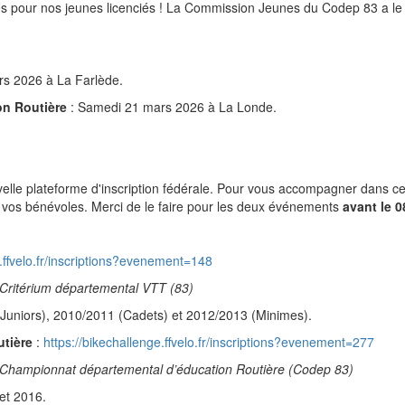
es pour nos jeunes licenciés ! La Commission Jeunes du Codep 83 a le 
s 2026 à La Farlède.
n Routière
: Samedi 21 mars 2026 à La Londe.
elle plateforme d'inscription fédérale. Pour vous accompagner dans c
t vos bénévoles. Merci de le faire pour les deux événements
avant le 
ffvelo.
fr/inscriptions?evenement=148
-Critérium départemental VTT (83)
uniors), 2010/2011 (Cadets) et 2012/2013 (Minimes).
tière
:
https://bikechallenge.ffvelo.
fr/inscriptions?evenement=277
R-Championnat départemental d’éducation Routière (Codep 83)
et 2016.