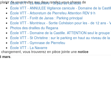
plaisir de vous inviter aux deux rendez-vous phares de
École VTT - La Maunière - Si pas de canicule
École VTT - ANNULEE Vigilance canicule - Domaine de la Castil
École VTT - Arboretum de Pierrefeu Attention RDV 9 h
École VTT - Forêt de Janas : Parking principal
Ecole VTT - Montrieux - Sortie Cohésion pour les - de 12 ans - V
Photos des drailles du Regana
École VTT - Domaine de la Castille. ATTENTION seul le group
École VTT - St Christine : sur le parking en haut au niveau de la
École VTT - Gymnase de Pierrefeu
École VTT - La Navarre
e changement, vous trouverez en pièce jointe une
notice
08 mars
.